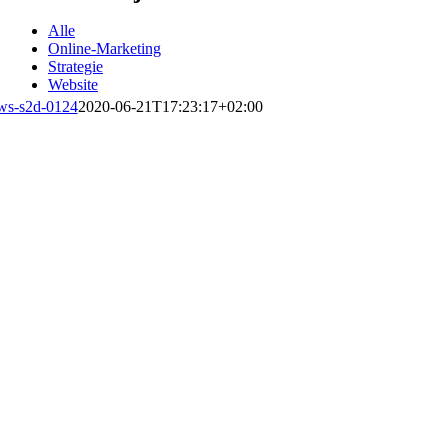
Alle
Online-Marketing
Strategie
Website
ws-s2d-0124
2020-06-21T17:23:17+02:00