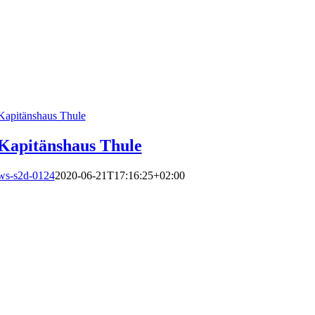
Kapitänshaus Thule
Kapitänshaus Thule
ws-s2d-0124
2020-06-21T17:16:25+02:00