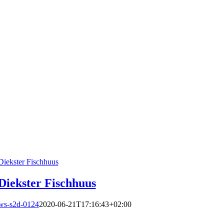
Diekster Fischhuus
Diekster Fischhuus
ws-s2d-0124
2020-06-21T17:16:43+02:00